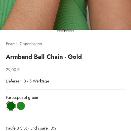
Gehe zu Element 1
Gehe zu Element 2
Gehe zu Element 3
Gehe zu Element 4
Gehe zu Element 5
Gehe zu Element 6
Gehe zu Element 7
Gehe zu Element 8
Gehe zu Element 9
Gehe zu Element 10
Enamel Copenhagen
Armband Ball Chain - Gold
Angebot
29,00 €
Lieferzeit: 3 - 5 Werktage
Farbe:
petrol green
petrol green
grass green
Kaufe 3 Stück und spare 10%