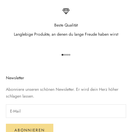
Beste Qualität
Langlebige Produkte, an denen du lange Freude haben wirst
Gehe zu Element 1
Gehe zu Element 2
Gehe zu Element 3
Gehe zu Element 4
Gehe zu Element 5
Newsletter
Abonniere unseren schönen Newsletter. Er wird dein Herz höher
schlagen lassen.
ABONNIEREN