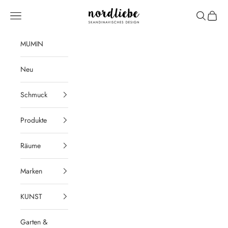
Zum Inhalt springen
nordliebe
Menü
Suchen
Waren
MUMIN
Neu
Schmuck
Produkte
Räume
Marken
KUNST
Garten &